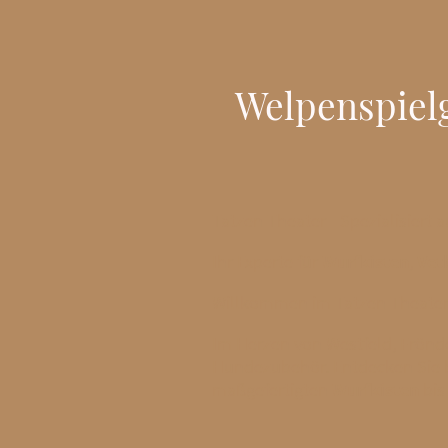
Welpenspiel
Tatzen Theater - Spezialisiert
Ihr Experte für
Wurfkisten
,
Vet
Willkommen im Tatzen Theater
Im Herzen von Westfeld, Frönde
Hundezubehör. Entdecken Sie be
maßgefertigten
Wurfkisten
bis