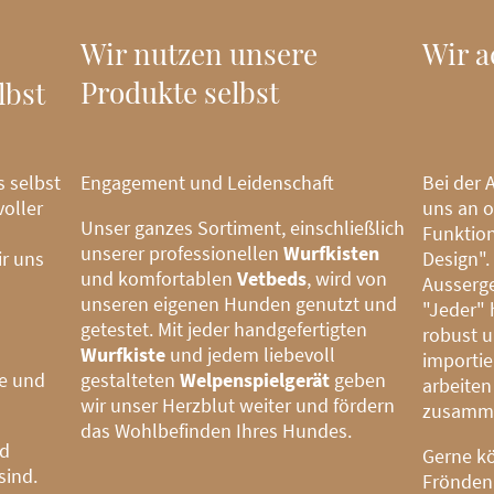
Wir nutzen unsere
Wir a
Produkte selbst
lbst
Engagement und Leidenschaft
Bei der 
s selbst
uns an o
oller
Unser ganzes Sortiment, einschließlich
Funktion
unserer professionellen
Wurfkisten
Design".
ir uns
und komfortablen
Vetbeds
, wird von
Ausserg
unseren eigenen Hunden genutzt und
"Jeder" 
getestet. Mit jeder handgefertigten
robust u
Wurfkiste
und jedem liebevoll
importie
gestalteten
Welpenspielgerät
geben
te und
arbeiten
wir unser Herzblut weiter und fördern
zusamm
das Wohlbefinden Ihres Hundes.
nd
Gerne kö
sind.
Frönden