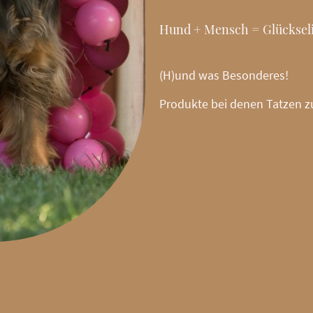
Hund + Mensch = Glückseli
(H)und was Besonderes!
Produkte bei denen Tatzen 