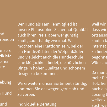
Der Hund als Familienmitglied ist
Weil wir
unsere Philosophie. Sicher hat Qualität
dass wir
nd
auch ihren Preis, aber wer günstig
ortsansä
rbinden
kauft, kauft häufig zweimal. Wir
kaufen k
möchten eine Plattform sein, bei der
Internet
unsere
ein Hundezüchter, der Welpenkäufer
zu finde
fkiste
und vielleicht auch die Hundeschule
begonne
 einen
eine Möglichkeit findet, die nützlichen
Wünsche
ste
Dinge in hoher Qualität und schönem
Da man 
Design zu bekommen.
mehr Din
gebung
Wir erweitern unser Sortiment ständig,
Holz her
kommen Sie deswegen gerne ab und
nach ei
en Hund
zu vorbei.
Lösung 
weiter z
 und
Individuelle Beratung
auch wei