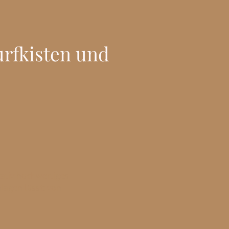
rfkisten und
tativ hochwertiges
lagen lässt: von