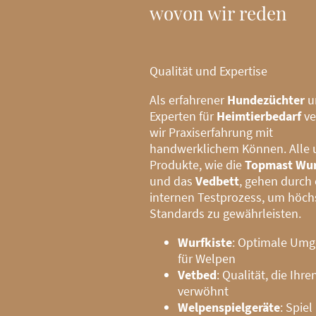
wovon wir reden
Qualität und Expertise
Als erfahrener
Hundezüchter
u
Experten für
Heimtierbedarf
ve
wir Praxiserfahrung mit
handwerklichem Können. Alle 
Produkte, wie die
Topmast Wur
und das
Vedbett
, gehen durch
internen Testprozess, um höch
Standards zu gewährleisten.
Wurfkiste
: Optimale Um
für Welpen
Vetbed
: Qualität, die Ihr
verwöhnt
Welpenspielgeräte
: Spiel