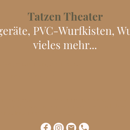
Tatzen Theater
geräte, PVC-Wurfkisten, Wu
vieles mehr...
 auf Welpenausstattung und -spielzeug
bed
und
Welpenspielgeräte
!
nberg/Ruhr, ist Tatzen Theater Ihre erste Adresse für quali
i uns alles, was das Herz Ihres treuen Begleiters höhersch
 hin zu innovativen
Welpenspielgeräten
.